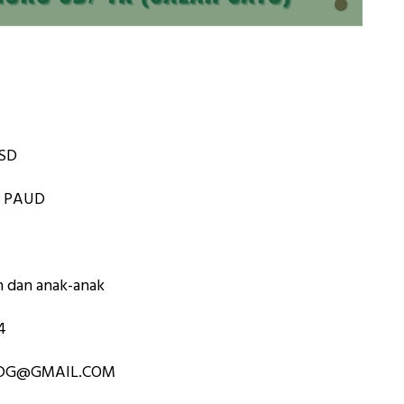
GSD
PG PAUD
n dan anak-anak
4
IBDG@GMAIL.COM